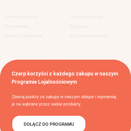
Dla klienta
Informacje
Ustawienia konta
Zasady zakupów
Zamówienie
Regulamin
Zwroty i reklamacje
Polityka prywatności
Czerp korzyści z każdego zakupu w naszym
Programie Lojalnościowym
Zbieraj punkty za zakupy w naszym sklepie i wymieniaj
je na wybrane przez siebie produkty.
DOŁĄCZ DO PROGRAMU