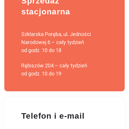
Sprzedaż
stacjonarna
Szklarska Poręba, ul. Jedności
Narodowej 6 – cały tydzień
od godz. 10 do 18
Rębiszów 204 – cały tydzień
od godz. 10 do 19
Telefon i e-mail