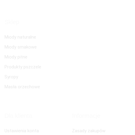
Sklep
Miody naturalne
Miody smakowe
Miody pitne
Produkty pszczele
Syropy
Masła orzechowe
Dla klienta
Informacje
Ustawienia konta
Zasady zakupów