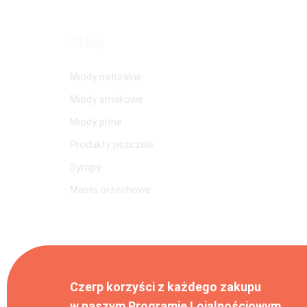
Sklep
Miody naturalne
Miody smakowe
Miody pitne
Produkty pszczele
Syropy
Masła orzechowe
Czerp korzyści z każdego zakupu
w naszym Programie Lojalnościowym