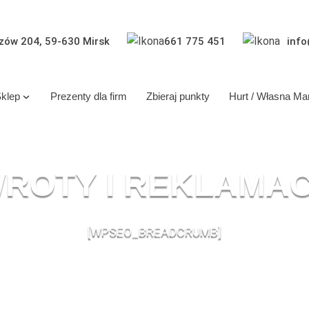
zów 204, 59-630 Mirsk
661 775 451
info
klep
Prezenty dla firm
Zbieraj punkty
Hurt / Własna Ma
ROTY I REKLAMA
[WPSEO_BREADCRUMB]