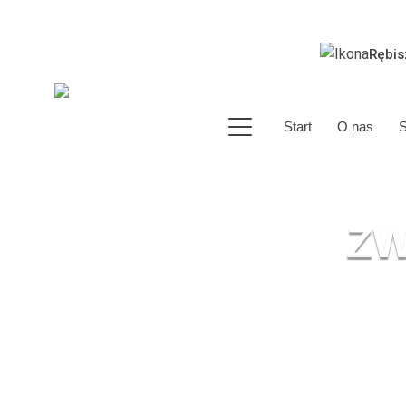
Rębis
Start
O nas
S
ZW