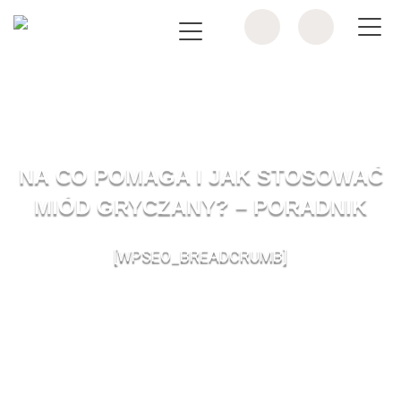
NA CO POMAGA I JAK STOSOWAĆ
MIÓD GRYCZANY? – PORADNIK
[WPSEO_BREADCRUMB]