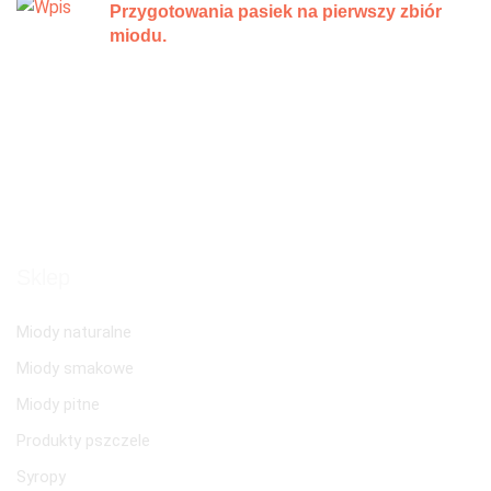
Przygotowania pasiek na pierwszy zbiór
miodu.
Sklep
Miody naturalne
Miody smakowe
Miody pitne
Produkty pszczele
Syropy