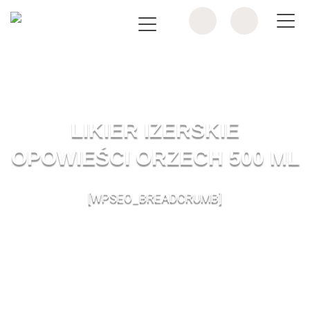
LIKIER IZERSKIE
OPOWIEŚCI ORZECH 500 ML
[WPSEO_BREADCRUMB]