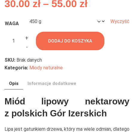
Zakres
30.00
zł
–
55.00
zł
cen:
Wyczyść
WAGA
od
ilość
30.00 zł
+
DODAJ DO KOSZYKA
Surowy
-
do
Miód
Lipowy
SKU:
Brak danych
55.00 zł
Kategoria:
Miody naturalne
Opis
Informacje dodatkowe
Miód lipowy nektarowy
z polskich Gór Izerskich
Lipa jest gatunkiem drzewa, który ma wiele odmian, dlatego