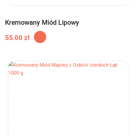
Kremowany Miód Lipowy
Ten
55.00
zł
produkt
ma
wiele
wariantów.
Opcje
można
wybrać
na
stronie
produktu