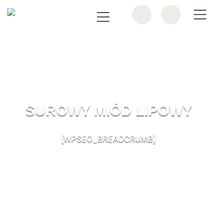
SUROWY MIÓD LIPOWY
[WPSEO_BREADCRUMB]