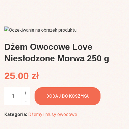
Dżem Owocowe Love
Niesłodzone Morwa 250 g
25.00
zł
ilość
+
DODAJ DO KOSZYKA
Dżem
-
Owocowe
Love
Kategoria:
Dżemy i musy owocowe
Niesłodzone
Morwa