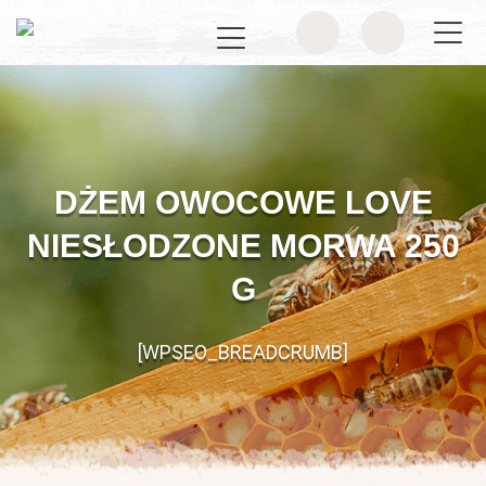
DŻEM OWOCOWE LOVE
NIESŁODZONE MORWA 250
G
[WPSEO_BREADCRUMB]